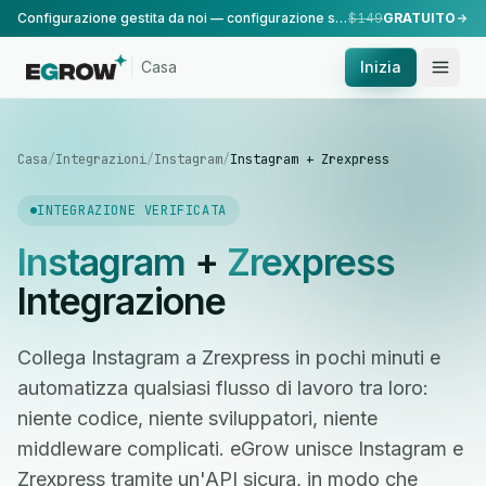
Configurazione gestita da noi — configurazione standard, eseguita dal nostro team.
$149
GRATUITO
Casa
Inizia
Casa
/
Integrazioni
/
Instagram
/
Instagram + Zrexpress
INTEGRAZIONE VERIFICATA
Instagram
+
Zrexpress
Integrazione
Collega Instagram a Zrexpress in pochi minuti e
automatizza qualsiasi flusso di lavoro tra loro:
niente codice, niente sviluppatori, niente
middleware complicati. eGrow unisce Instagram e
Zrexpress tramite un'API sicura, in modo che