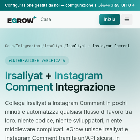
Configurazione gestita da noi — configurazione standard, eseguita dal nostro team.
$149
GRATUITO
Casa
Inizia
Casa
/
Integrazioni
/
Irsaliyat
/
Irsaliyat + Instagram Comment
INTEGRAZIONE VERIFICATA
Irsaliyat
+
Instagram
Comment
Integrazione
Collega Irsaliyat a Instagram Comment in pochi
minuti e automatizza qualsiasi flusso di lavoro tra
loro: niente codice, niente sviluppatori, niente
middleware complicati. eGrow unisce Irsaliyat e
Instagram Comment tramite un'API sicura, in