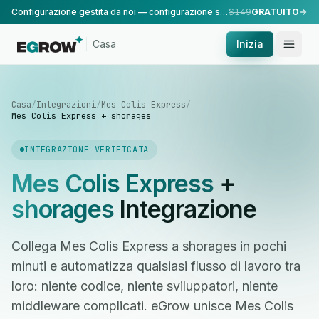
Configurazione gestita da noi — configurazione standard, eseguita dal nostro team.
$149
GRATUITO
Casa
Inizia
Casa
/
Integrazioni
/
Mes Colis Express
/
Mes Colis Express + shorages
INTEGRAZIONE VERIFICATA
Mes Colis Express
+
shorages
Integrazione
Collega Mes Colis Express a shorages in pochi
minuti e automatizza qualsiasi flusso di lavoro tra
loro: niente codice, niente sviluppatori, niente
middleware complicati. eGrow unisce Mes Colis