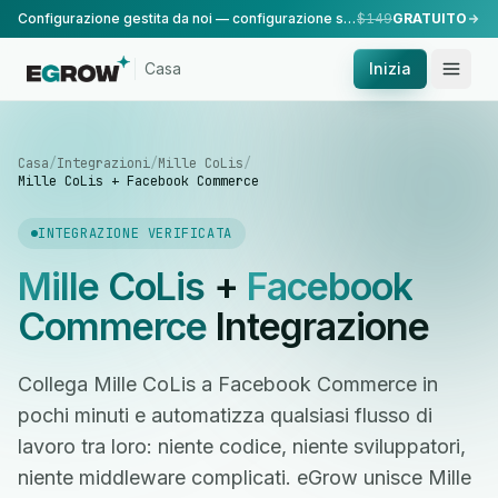
Configurazione gestita da noi — configurazione standard, eseguita dal nostro team.
$149
GRATUITO
Casa
Inizia
Casa
/
Integrazioni
/
Mille CoLis
/
Mille CoLis + Facebook Commerce
INTEGRAZIONE VERIFICATA
Mille CoLis
+
Facebook
Commerce
Integrazione
Collega Mille CoLis a Facebook Commerce in
pochi minuti e automatizza qualsiasi flusso di
lavoro tra loro: niente codice, niente sviluppatori,
niente middleware complicati. eGrow unisce Mille