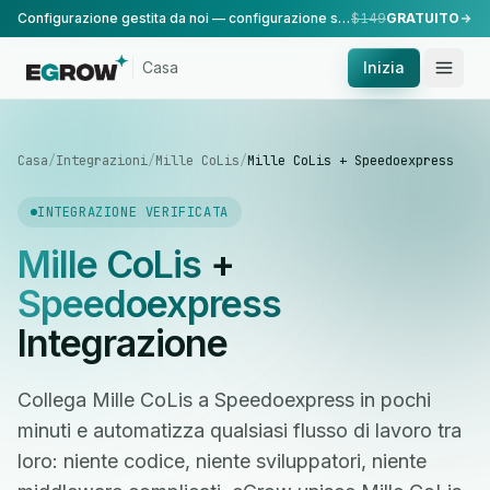
Configurazione gestita da noi — configurazione standard, eseguita dal nostro team.
$149
GRATUITO
Casa
Inizia
Casa
/
Integrazioni
/
Mille CoLis
/
Mille CoLis + Speedoexpress
INTEGRAZIONE VERIFICATA
Mille CoLis
+
Speedoexpress
Integrazione
Collega Mille CoLis a Speedoexpress in pochi
minuti e automatizza qualsiasi flusso di lavoro tra
loro: niente codice, niente sviluppatori, niente