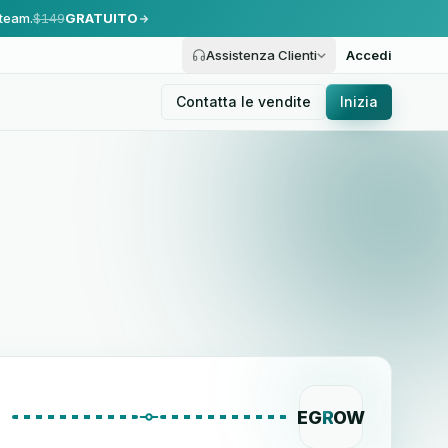
 team.
$149
GRATUITO
Assistenza Clienti
Accedi
Contatta le vendite
Inizia
EG
R
OW