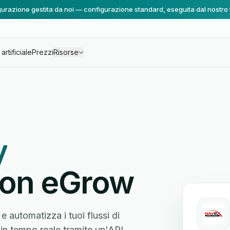
urazione gestita da noi — configurazione standard, eseguita dal nostro
artificiale
Prezzi
Risorse
y
con eGrow
 automatizza i tuoi flussi di
 in tempo reale tramite un'API