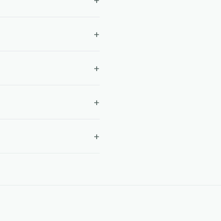
+
+
+
+
+