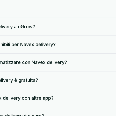
livery a eGrow?
nibili per Navex delivery?
omatizzare con Navex delivery?
livery è gratuita?
delivery con altre app?
x delivery è sicura?