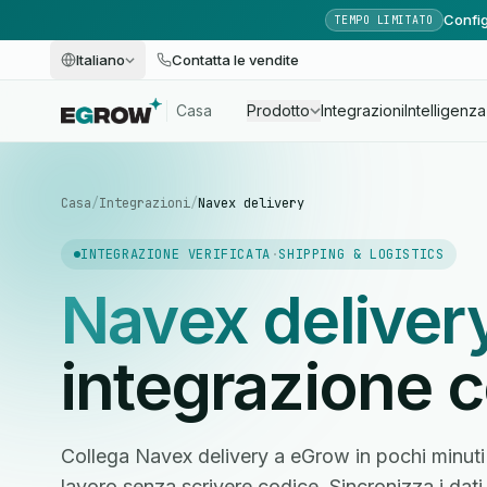
Config
TEMPO LIMITATO
Italiano
Contatta le vendite
Casa
Prodotto
Integrazioni
Intelligenza 
Casa
/
Integrazioni
/
Navex delivery
INTEGRAZIONE VERIFICATA
·
SHIPPING & LOGISTICS
Navex deliver
integrazione 
Collega Navex delivery a eGrow in pochi minuti e
lavoro senza scrivere codice. Sincronizza i dati