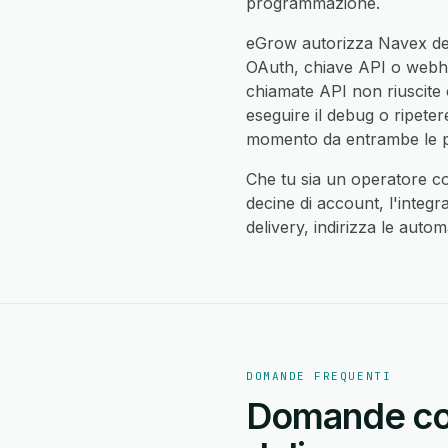
programmazione.
eGrow autorizza Navex del
OAuth, chiave API o webhook
chiamate API non riuscite 
eseguire il debug o ripeter
momento da entrambe le pa
Che tu sia un operatore c
decine di account, l'integr
delivery, indirizza le auto
DOMANDE FREQUENTI
Domande com