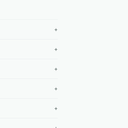
+
+
+
+
+