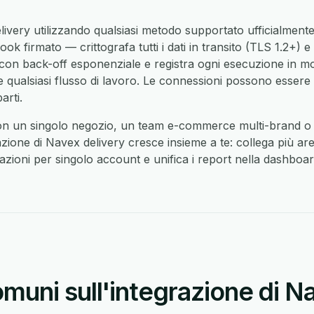
ivery utilizzando qualsiasi metodo supportato ufficialment
 firmato — crittografa tutti i dati in transito (TLS 1.2+) e 
con back-off esponenziale e registra ogni esecuzione in m
e qualsiasi flusso di lavoro. Le connessioni possono essere 
rti.
on un singolo negozio, un team e-commerce multi-brand o 
azione di Navex delivery cresce insieme a te: collega più a
mazioni per singolo account e unifica i report nella dashboard
uni sull'integrazione di N