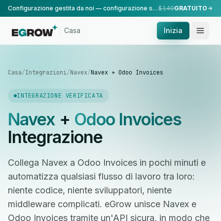
Configurazione gestita da noi — configurazione standard, eseguita dal nostro team.
$149
GRATUITO
Casa
Inizia
Casa
/
Integrazioni
/
Navex
/
Navex + Odoo Invoices
INTEGRAZIONE VERIFICATA
Navex
+
Odoo Invoices
Integrazione
Collega Navex a Odoo Invoices in pochi minuti e
automatizza qualsiasi flusso di lavoro tra loro:
niente codice, niente sviluppatori, niente
middleware complicati. eGrow unisce Navex e
Odoo Invoices tramite un'API sicura, in modo che