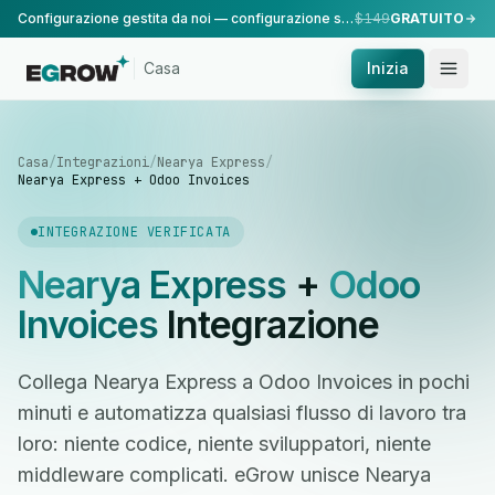
Configurazione gestita da noi — configurazione standard, eseguita dal nostro team.
$149
GRATUITO
Casa
Inizia
Casa
/
Integrazioni
/
Nearya Express
/
Nearya Express + Odoo Invoices
INTEGRAZIONE VERIFICATA
Nearya Express
+
Odoo
Invoices
Integrazione
Collega Nearya Express a Odoo Invoices in pochi
minuti e automatizza qualsiasi flusso di lavoro tra
loro: niente codice, niente sviluppatori, niente
middleware complicati. eGrow unisce Nearya