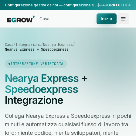
Configurazione gestita da noi — configurazione standard, eseguita dal nostro team.
$149
GRATUITO
Casa
Inizia
Casa
/
Integrazioni
/
Nearya Express
/
Nearya Express + Speedoexpress
INTEGRAZIONE VERIFICATA
Nearya Express
+
Speedoexpress
Integrazione
Collega Nearya Express a Speedoexpress in pochi
minuti e automatizza qualsiasi flusso di lavoro tra
loro: niente codice, niente sviluppatori, niente