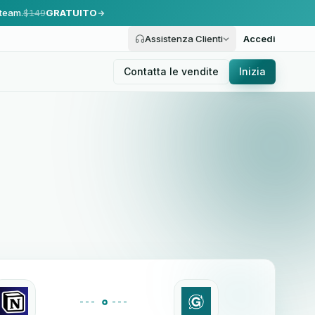
 team.
$149
GRATUITO
Assistenza Clienti
Accedi
Contatta le vendite
Inizia