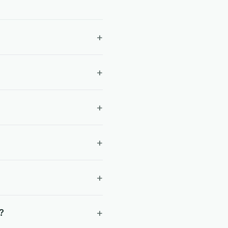
+
+
+
+
+
+
?