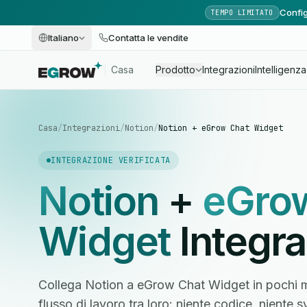
Config
TEMPO LIMITATO
Italiano
Contatta le vendite
Casa
Prodotto
Integrazioni
Intelligenza 
Casa
/
Integrazioni
/
Notion
/
Notion + eGrow Chat Widget
INTEGRAZIONE VERIFICATA
Notion
+
eGro
Widget
Integr
Collega Notion a eGrow Chat Widget in pochi mi
flusso di lavoro tra loro: niente codice, niente 