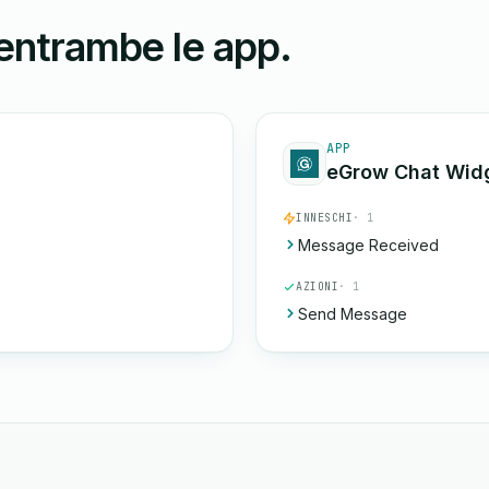
 entrambe le app.
APP
eGrow Chat Wid
INNESCHI
· 1
Message Received
AZIONI
· 1
Send Message