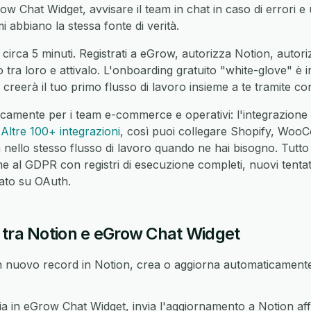
w Chat Widget, avvisare il team in chat in caso di errori e uni
 abbiano la stessa fonte di verità.
 circa 5 minuti. Registrati a eGrow, autorizza Notion, auto
o tra loro e attivalo. L'onboarding gratuito "white-glove" è 
reerà il tuo primo flusso di lavoro insieme a te tramite co
icamente per i team e-commerce e operativi: l'integrazion
a
Altre 100+ integrazioni
, così puoi collegare Shopify, Wo
nello stesso flusso di lavoro quando ne hai bisogno. Tutto
 al GDPR con registri di esecuzione completi, nuovi tentati
sato su OAuth.
 tra Notion e eGrow Chat Widget
nuovo record in Notion, crea o aggiorna automaticamente
in eGrow Chat Widget, invia l'aggiornamento a Notion affi