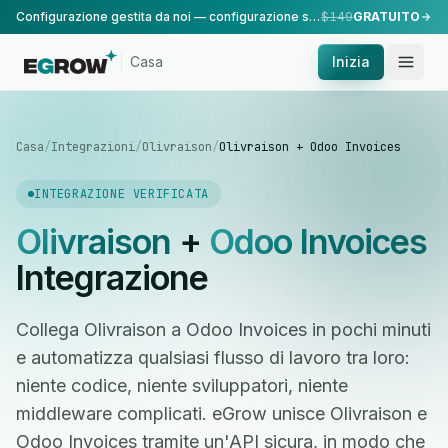
Configurazione gestita da noi — configurazione standard, eseguita dal nostro team.
$149
GRATUITO
Casa
Inizia
Casa
/
Integrazioni
/
Olivraison
/
Olivraison + Odoo Invoices
INTEGRAZIONE VERIFICATA
Olivraison
+
Odoo Invoices
Integrazione
Collega Olivraison a Odoo Invoices in pochi minuti
e automatizza qualsiasi flusso di lavoro tra loro:
niente codice, niente sviluppatori, niente
middleware complicati. eGrow unisce Olivraison e
Odoo Invoices tramite un'API sicura, in modo che