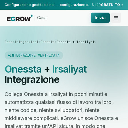
Configurazione gestita da noi — configurazione standard, eseguita dal nostro team.
$149
GRATUITO
Casa
Inizia
Casa
/
Integrazioni
/
Onessta
/
Onessta + Irsaliyat
INTEGRAZIONE VERIFICATA
Onessta
+
Irsaliyat
Integrazione
Collega Onessta a Irsaliyat in pochi minuti e
automatizza qualsiasi flusso di lavoro tra loro:
niente codice, niente sviluppatori, niente
middleware complicati. eGrow unisce Onessta e
Irsaliyat tramite un'API sicura, in modo che