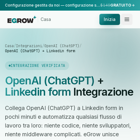
Configurazione gestita da noi — configurazione standard, eseguita dal nostro team.
$149
GRATUITO
Casa
Inizia
Casa
/
Integrazioni
/
OpenAI (ChatGPT)
/
OpenAI (ChatGPT) + Linkedin form
INTEGRAZIONE VERIFICATA
OpenAI (ChatGPT)
+
Linkedin form
Integrazione
Collega OpenAI (ChatGPT) a Linkedin form in
pochi minuti e automatizza qualsiasi flusso di
lavoro tra loro: niente codice, niente sviluppatori,
niente middleware complicati. eGrow unisce