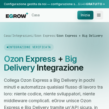
Configurazione gestita da noi — configurazione standard, eseguita dal nostro team.
$149
GRATUITO
Casa
Inizia
Casa
/
Integrazioni
/
Ozon Express
/
Ozon Express + Big Delivery
INTEGRAZIONE VERIFICATA
Ozon Express
+
Big
Delivery
Integrazione
Collega Ozon Express a Big Delivery in pochi
minuti e automatizza qualsiasi flusso di lavoro tra
loro: niente codice, niente sviluppatori, niente
middleware complicati. eGrow unisce Ozon
Express e Big Delivery tramite un'API sicura, in