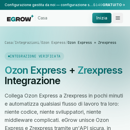
Configurazione gestita da noi — configurazione standard, eseguita dal nostro team.
$149
GRATUITO
Casa
Inizia
Casa
/
Integrazioni
/
Ozon Express
/
Ozon Express + Zrexpress
INTEGRAZIONE VERIFICATA
Ozon Express
+
Zrexpress
Integrazione
Collega Ozon Express a Zrexpress in pochi minuti
e automatizza qualsiasi flusso di lavoro tra loro:
niente codice, niente sviluppatori, niente
middleware complicati. eGrow unisce Ozon
Express e Zrexpress tramite un'API sicura, in