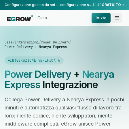
Configurazione gestita da noi — configurazione standard, eseguita dal nostro team.
$149
GRATUITO
Casa
Inizia
Casa
/
Integrazioni
/
Power Delivery
/
Power Delivery + Nearya Express
INTEGRAZIONE VERIFICATA
Power Delivery
+
Nearya
Express
Integrazione
Collega Power Delivery a Nearya Express in pochi
minuti e automatizza qualsiasi flusso di lavoro tra
loro: niente codice, niente sviluppatori, niente
middleware complicati. eGrow unisce Power