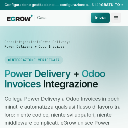
Configurazione gestita da noi — configurazione standard, eseguita dal nostro team.
$149
GRATUITO
Casa
Inizia
Casa
/
Integrazioni
/
Power Delivery
/
Power Delivery + Odoo Invoices
INTEGRAZIONE VERIFICATA
Power Delivery
+
Odoo
Invoices
Integrazione
Collega Power Delivery a Odoo Invoices in pochi
minuti e automatizza qualsiasi flusso di lavoro tra
loro: niente codice, niente sviluppatori, niente
middleware complicati. eGrow unisce Power