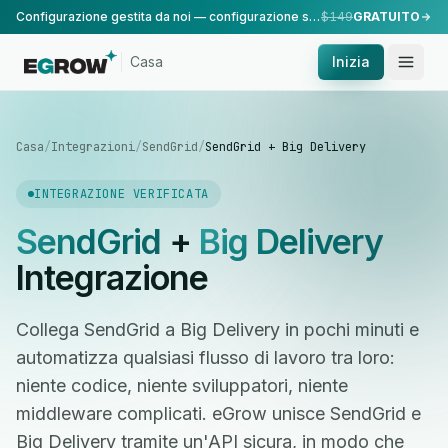
Configurazione gestita da noi — configurazione standard, eseguita dal nostro team.
$149
GRATUITO
Casa
Inizia
Casa
/
Integrazioni
/
SendGrid
/
SendGrid + Big Delivery
INTEGRAZIONE VERIFICATA
SendGrid
+
Big Delivery
Integrazione
Collega SendGrid a Big Delivery in pochi minuti e
automatizza qualsiasi flusso di lavoro tra loro:
niente codice, niente sviluppatori, niente
middleware complicati. eGrow unisce SendGrid e
Big Delivery tramite un'API sicura, in modo che