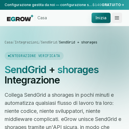
Configurazione gestita da noi — configurazione standard, eseguita dal nostro team.
$149
GRATUITO
Casa
Inizia
Casa
/
Integrazioni
/
SendGrid
/
SendGrid + shorages
INTEGRAZIONE VERIFICATA
SendGrid
+
shorages
Integrazione
Collega SendGrid a shorages in pochi minuti e
automatizza qualsiasi flusso di lavoro tra loro:
niente codice, niente sviluppatori, niente
middleware complicati. eGrow unisce SendGrid e
shorages tramite un'API sicura, in modo che