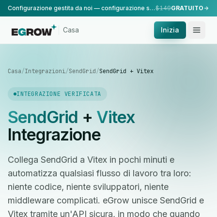
Configurazione gestita da noi — configurazione standard, eseguita dal nostro team.
$149
GRATUITO
Casa
Inizia
Casa
/
Integrazioni
/
SendGrid
/
SendGrid + Vitex
INTEGRAZIONE VERIFICATA
SendGrid
+
Vitex
Integrazione
Collega SendGrid a Vitex in pochi minuti e
automatizza qualsiasi flusso di lavoro tra loro:
niente codice, niente sviluppatori, niente
middleware complicati. eGrow unisce SendGrid e
Vitex tramite un'API sicura, in modo che quando