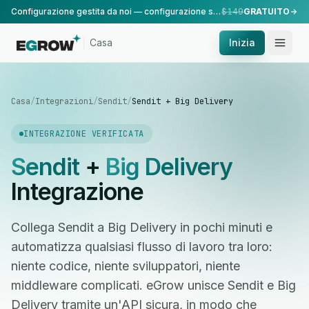
Configurazione gestita da noi — configurazione standard, eseguita dal nostro team.
$149
GRATUITO
Casa
Inizia
Casa
/
Integrazioni
/
Sendit
/
Sendit + Big Delivery
INTEGRAZIONE VERIFICATA
Sendit
+
Big Delivery
Integrazione
Collega Sendit a Big Delivery in pochi minuti e
automatizza qualsiasi flusso di lavoro tra loro:
niente codice, niente sviluppatori, niente
middleware complicati. eGrow unisce Sendit e Big
Delivery tramite un'API sicura, in modo che