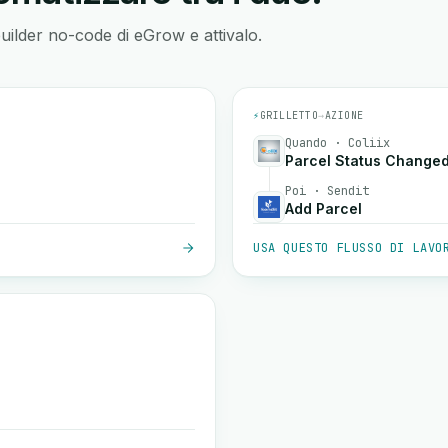
builder no-code di eGrow e attivalo.
⚡
GRILLETTO
→
AZIONE
Quando · Coliix
Parcel Status Change
Poi · Sendit
Add Parcel
USA QUESTO FLUSSO DI LAVO