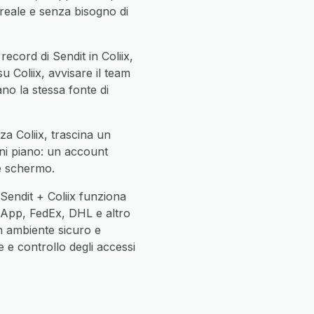
reale e senza bisogno di
ecord di Sendit in Coliix,
su Coliix, avvisare il team
ano la stessa fonte di
za Coliix, trascina un
gni piano: un account
ne schermo.
Sendit + Coliix funziona
App, FedEx, DHL e altro
n ambiente sicuro e
 e controllo degli accessi