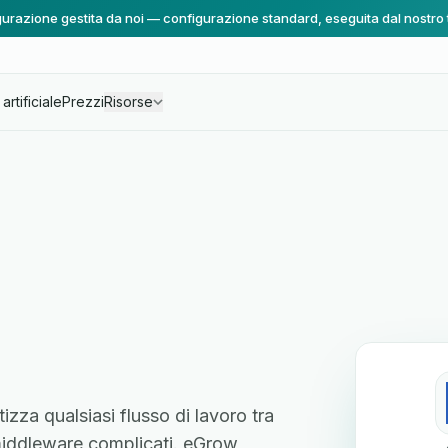
urazione gestita da noi — configurazione standard, eseguita dal nostro
artificiale
Prezzi
Risorse
izza qualsiasi flusso di lavoro tra
e middleware complicati. eGrow