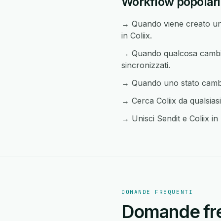
Workflow popolari t
→ Quando viene creato un 
in Coliix.
→ Quando qualcosa cambia i
sincronizzati.
→ Quando uno stato cambia 
→ Cerca Coliix da qualsiasi
→ Unisci Sendit e Coliix in 
DOMANDE FREQUENTI
Domande freq