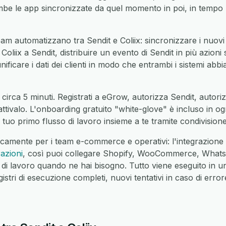
e le app sincronizzate da quel momento in poi, in tempo 
m automatizzano tra Sendit e Coliix: sincronizzare i nuovi r
 Coliix a Sendit, distribuire un evento di Sendit in più azioni 
unificare i dati dei clienti in modo che entrambi i sistemi abbi
circa 5 minuti. Registrati a eGrow, autorizza Sendit, autoriz
 attivalo. L'onboarding gratuito "white-glove" è incluso in o
 tuo primo flusso di lavoro insieme a te tramite condivisio
camente per i team e-commerce e operativi: l'integrazione 
razioni
, così puoi collegare Shopify, WooCommerce, Whats
 di lavoro quando ne hai bisogno. Tutto viene eseguito in u
ri di esecuzione completi, nuovi tentativi in caso di errore