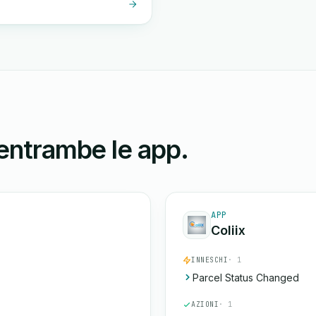
 entrambe le app.
APP
Coliix
INNESCHI
· 1
Parcel Status Changed
AZIONI
· 1