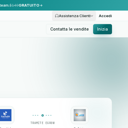
 team.
$149
GRATUITO
Assistenza Clienti
Accedi
Contatta le vendite
Inizia
TRAMITE EGROW