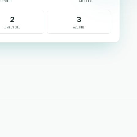
Sendit
Coliix
2
3
INNESCHI
AZIONI