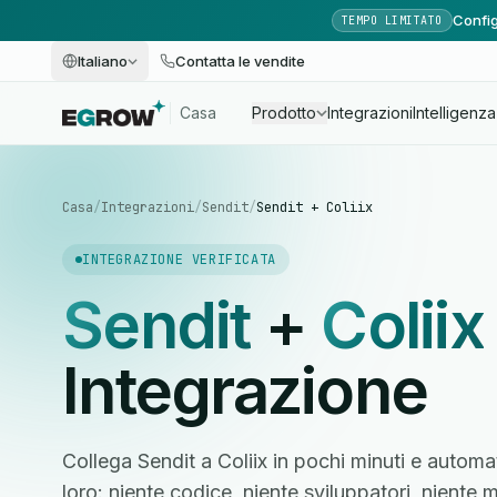
Config
TEMPO LIMITATO
Italiano
Contatta le vendite
Casa
Prodotto
Integrazioni
Intelligenza 
Casa
/
Integrazioni
/
Sendit
/
Sendit + Coliix
INTEGRAZIONE VERIFICATA
Sendit
+
Coliix
Integrazione
Collega Sendit a Coliix in pochi minuti e automat
loro: niente codice, niente sviluppatori, nient