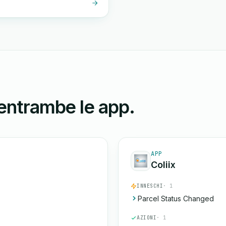
 entrambe le app.
APP
Coliix
INNESCHI
· 1
Parcel Status Changed
AZIONI
· 1