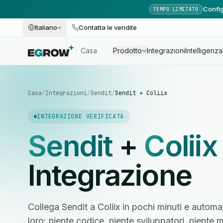
Config
TEMPO LIMITATO
Italiano
Contatta le vendite
Casa
Prodotto
Integrazioni
Intelligenza 
Casa
/
Integrazioni
/
Sendit
/
Sendit + Coliix
INTEGRAZIONE VERIFICATA
Sendit
+
Coliix
Integrazione
Collega Sendit a Coliix in pochi minuti e automat
loro: niente codice, niente sviluppatori, nient