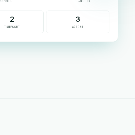
Sendit
Coliix
2
3
INNESCHI
AZIONI