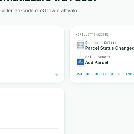
builder no-code di eGrow e attivalo.
⚡
GRILLETTO
→
AZIONE
Quando · Coliix
Parcel Status Change
Poi · Sendit
Add Parcel
USA QUESTO FLUSSO DI LAVO