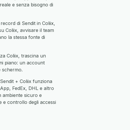
reale e senza bisogno di
ecord di Sendit in Coliix,
su Coliix, avvisare il team
ano la stessa fonte di
za Coliix, trascina un
gni piano: un account
ne schermo.
Sendit + Coliix funziona
App, FedEx, DHL e altro
n ambiente sicuro e
 e controllo degli accessi