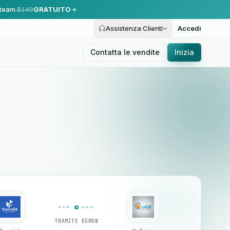
 team.
$149
GRATUITO
Assistenza Clienti
Accedi
Contatta le vendite
Inizia
TRAMITE EGROW