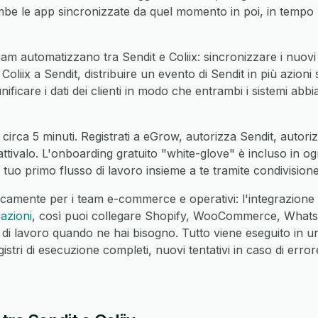
e le app sincronizzate da quel momento in poi, in tempo 
m automatizzano tra Sendit e Coliix: sincronizzare i nuovi r
 Coliix a Sendit, distribuire un evento di Sendit in più azioni 
unificare i dati dei clienti in modo che entrambi i sistemi abbi
circa 5 minuti. Registrati a eGrow, autorizza Sendit, autoriz
 attivalo. L'onboarding gratuito "white-glove" è incluso in o
 tuo primo flusso di lavoro insieme a te tramite condivisio
camente per i team e-commerce e operativi: l'integrazione 
razioni
, così puoi collegare Shopify, WooCommerce, Whats
 di lavoro quando ne hai bisogno. Tutto viene eseguito in u
ri di esecuzione completi, nuovi tentativi in caso di errore