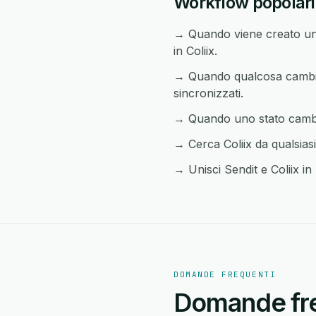
Workflow popolari t
→ Quando viene creato un 
in Coliix.
→ Quando qualcosa cambia i
sincronizzati.
→ Quando uno stato cambia 
→ Cerca Coliix da qualsiasi
→ Unisci Sendit e Coliix in 
DOMANDE FREQUENTI
Domande freq