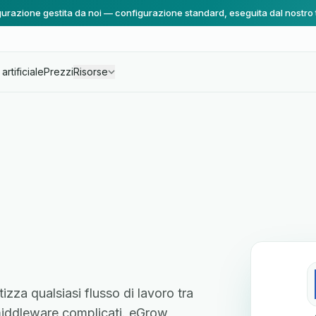
urazione gestita da noi — configurazione standard, eseguita dal nostro
artificiale
Prezzi
Risorse
izza qualsiasi flusso di lavoro tra
e middleware complicati. eGrow