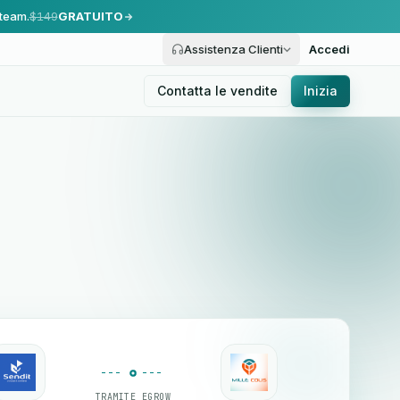
 team.
$149
GRATUITO
Assistenza Clienti
Accedi
Contatta le vendite
Inizia
TRAMITE EGROW