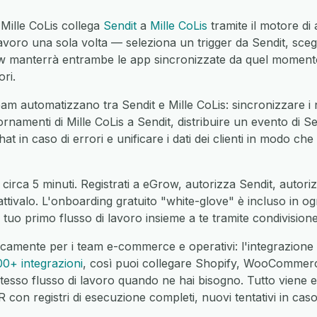
 Mille CoLis collega
Sendit
a
Mille CoLis
tramite il motore d
avoro una sola volta — seleziona un trigger da Sendit, scegl
manterrà entrambe le app sincronizzate da quel momento 
ri.
am automatizzano tra Sendit e Mille CoLis: sincronizzare i n
iornamenti di Mille CoLis a Sendit, distribuire un evento di Se
hat in caso di errori e unificare i dati dei clienti in modo ch
circa 5 minuti. Registrati a eGrow, autorizza Sendit, autoriz
 attivalo. L'onboarding gratuito "white-glove" è incluso in o
 tuo primo flusso di lavoro insieme a te tramite condivisio
camente per i team e-commerce e operativi: l'integrazione 
00+ integrazioni
, così puoi collegare Shopify, WooCommer
tesso flusso di lavoro quando ne hai bisogno. Tutto viene 
on registri di esecuzione completi, nuovi tentativi in caso 