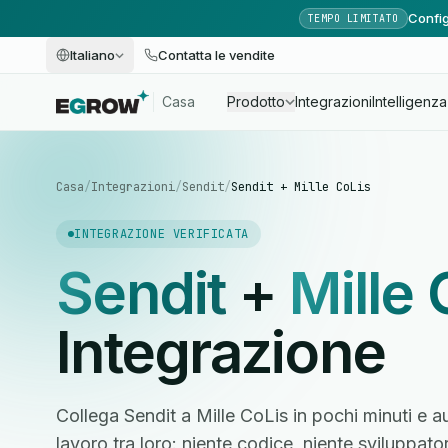
Config
TEMPO LIMITATO
Italiano
Contatta le vendite
Casa
Prodotto
Integrazioni
Intelligenza 
Casa
/
Integrazioni
/
Sendit
/
Sendit + Mille CoLis
INTEGRAZIONE VERIFICATA
Sendit
+
Mille 
Integrazione
Collega Sendit a Mille CoLis in pochi minuti e a
lavoro tra loro: niente codice, niente sviluppato