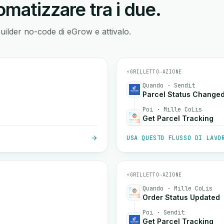
matizzare tra i due.
builder no-code di eGrow e attivalo.
⚡
GRILLETTO
→
AZIONE
Quando · Sendit
Parcel Status Change
Poi · Mille CoLis
Get Parcel Tracking
USA QUESTO FLUSSO DI LAVO
⚡
GRILLETTO
→
AZIONE
Quando · Mille CoLis
Order Status Updated
Poi · Sendit
Get Parcel Tracking