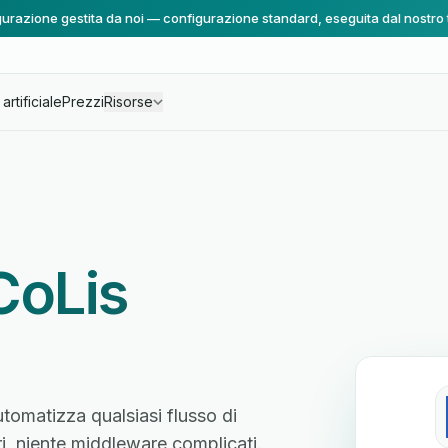
urazione gestita da noi — configurazione standard, eseguita dal nostro
artificiale
Prezzi
Risorse
CoLis
utomatizza qualsiasi flusso di
ri, niente middleware complicati.