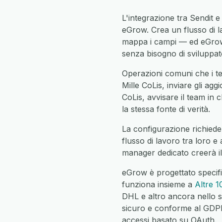
L'integrazione tra Sendit e
eGrow. Crea un flusso di l
mappa i campi — ed eGrow 
senza bisogno di sviluppato
Operazioni comuni che i te
Mille CoLis, inviare gli agg
CoLis, avvisare il team in c
la stessa fonte di verità.
La configurazione richiede 
flusso di lavoro tra loro e
manager dedicato creerà il
eGrow è progettato specifi
funziona insieme a
Altre 1
DHL e altro ancora nello s
sicuro e conforme al GDPR c
accessi basato su OAuth.