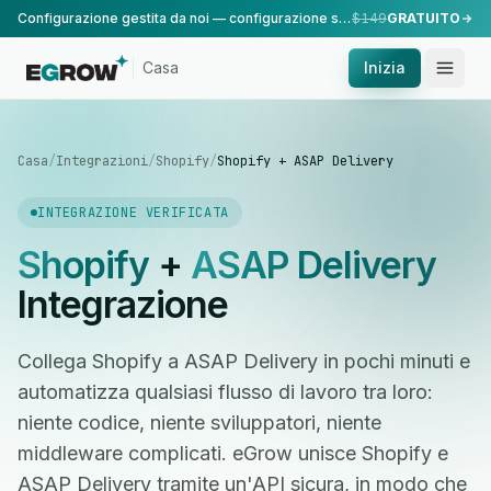
Configurazione gestita da noi — configurazione standard, eseguita dal nostro team.
$149
GRATUITO
Casa
Inizia
Casa
/
Integrazioni
/
Shopify
/
Shopify + ASAP Delivery
INTEGRAZIONE VERIFICATA
Shopify
+
ASAP Delivery
Integrazione
Collega Shopify a ASAP Delivery in pochi minuti e
automatizza qualsiasi flusso di lavoro tra loro:
niente codice, niente sviluppatori, niente
middleware complicati. eGrow unisce Shopify e
ASAP Delivery tramite un'API sicura, in modo che