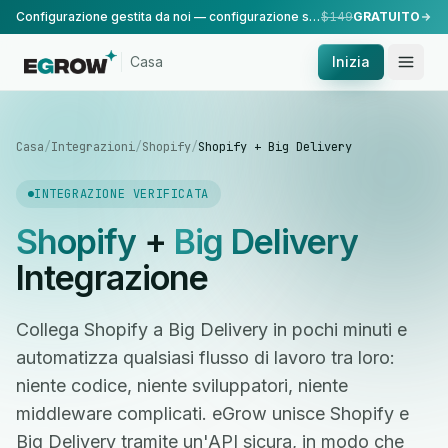
Configurazione gestita da noi — configurazione standard, eseguita dal nostro team.
$149
GRATUITO
Casa
Inizia
Casa
/
Integrazioni
/
Shopify
/
Shopify + Big Delivery
INTEGRAZIONE VERIFICATA
Shopify
+
Big Delivery
Integrazione
Collega Shopify a Big Delivery in pochi minuti e
automatizza qualsiasi flusso di lavoro tra loro:
niente codice, niente sviluppatori, niente
middleware complicati. eGrow unisce Shopify e
Big Delivery tramite un'API sicura, in modo che