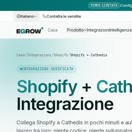
Config
TEMPO LIMITATO
Italiano
Contatta le vendite
Casa
Prodotto
Integrazioni
Intelligenza 
Casa
/
Integrazioni
/
Shopify
/
Shopify + Cathedis
INTEGRAZIONE VERIFICATA
Shopify
+
Cath
Integrazione
Collega Shopify a Cathedis in pochi minuti e au
lavoro tra loro: niente codice, niente sviluppato