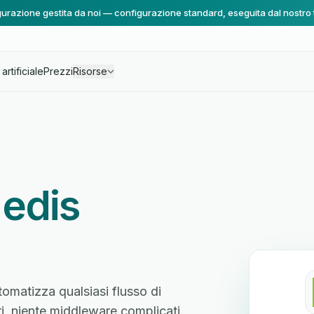
urazione gestita da noi — configurazione standard, eseguita dal nostro
artificiale
Prezzi
Risorse
edis
tomatizza qualsiasi flusso di
ri, niente middleware complicati.