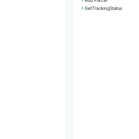
Add Parcel
GetTrackingStatus