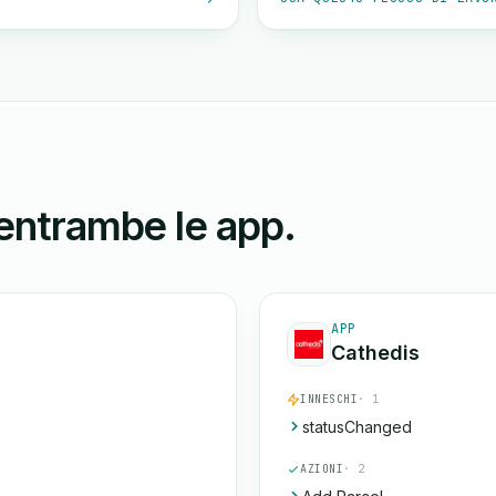
 entrambe le app.
APP
Cathedis
INNESCHI
· 1
statusChanged
AZIONI
· 2