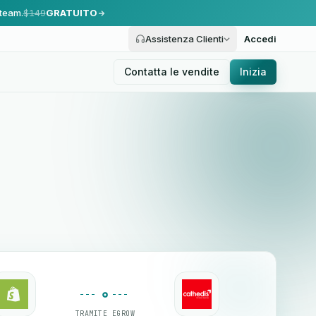
 team.
$149
GRATUITO
Assistenza Clienti
Accedi
Contatta le vendite
Inizia
TRAMITE EGROW