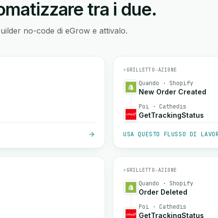
matizzare tra i due.
builder no-code di eGrow e attivalo.
⚡
GRILLETTO
→
AZIONE
Quando · Shopify
New Order Created
Poi · Cathedis
GetTrackingStatus
USA QUESTO FLUSSO DI LAVO
⚡
GRILLETTO
→
AZIONE
Quando · Shopify
Order Deleted
Poi · Cathedis
GetTrackingStatus