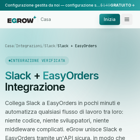
Configurazione gestita da noi — configurazione standard, eseguita dal nostro team.
$149
GRATUITO
Casa
Inizia
Casa
/
Integrazioni
/
Slack
/
Slack + EasyOrders
INTEGRAZIONE VERIFICATA
Slack
+
EasyOrders
Integrazione
Collega Slack a EasyOrders in pochi minuti e
automatizza qualsiasi flusso di lavoro tra loro:
niente codice, niente sviluppatori, niente
middleware complicati. eGrow unisce Slack e
EasyOrders tramite un'API sicura, in modo che