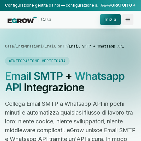
Configurazione gestita da noi — configurazione standard, eseguita dal nostro team.
$149
GRATUITO
Casa
Inizia
Casa
/
Integrazioni
/
Email SMTP
/
Email SMTP + Whatsapp API
INTEGRAZIONE VERIFICATA
Email SMTP
+
Whatsapp
API
Integrazione
Collega Email SMTP a Whatsapp API in pochi
minuti e automatizza qualsiasi flusso di lavoro tra
loro: niente codice, niente sviluppatori, niente
middleware complicati. eGrow unisce Email SMTP
e Whatsapp API tramite un'API sicura, in modo