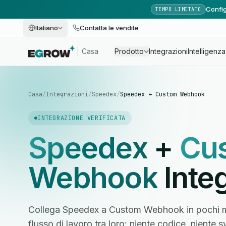
Config
TEMPO LIMITATO
Italiano
Contatta le vendite
Casa
Prodotto
Integrazioni
Intelligenza 
Casa
/
Integrazioni
/
Speedex
/
Speedex + Custom Webhook
INTEGRAZIONE VERIFICATA
Speedex
+
Cu
Webhook
Inte
Collega Speedex a Custom Webhook in pochi mi
flusso di lavoro tra loro: niente codice, niente 