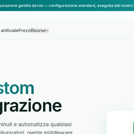
urazione gestita da noi — configurazione standard, eseguita dal nostro
artificiale
Prezzi
Risorse
stom
grazione
nuti e automatizza qualsiasi
sviluppatori, niente middleware