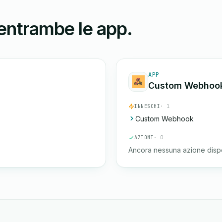
 entrambe le app.
APP
Custom Webhoo
INNESCHI
· 1
Custom Webhook
AZIONI
· 0
Ancora nessuna azione dispo