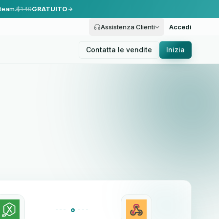
 team.
$149
GRATUITO
Assistenza Clienti
Accedi
Contatta le vendite
Inizia