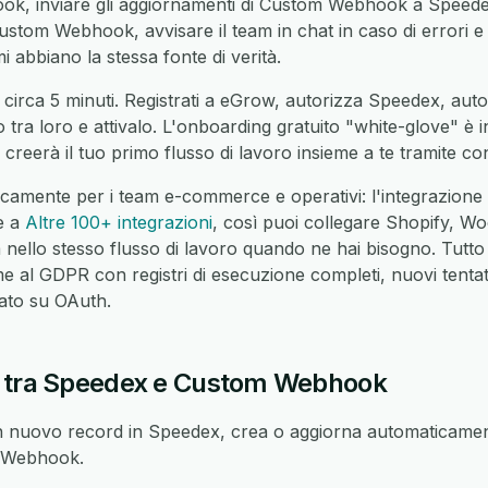
, inviare gli aggiornamenti di Custom Webhook a Speedex,
stom Webhook, avvisare il team in chat in caso di errori e uni
 abbiano la stessa fonte di verità.
e circa 5 minuti. Registrati a eGrow, autorizza Speedex, a
o tra loro e attivalo. L'onboarding gratuito "white-glove" è 
reerà il tuo primo flusso di lavoro insieme a te tramite co
icamente per i team e-commerce e operativi: l'integrazio
e a
Altre 100+ integrazioni
, così puoi collegare Shopify,
nello stesso flusso di lavoro quando ne hai bisogno. Tutto
 al GDPR con registri di esecuzione completi, nuovi tentati
sato su OAuth.
i tra Speedex e Custom Webhook
 nuovo record in Speedex, crea o aggiorna automaticament
m Webhook.