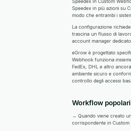
Speedex in Custom Webhook
Speedex in più azioni su Cu
modo che entrambi i sistemi
La configurazione richied
trascina un flusso di lavor
account manager dedicato c
eGrow è progettato specif
Webhook funziona insiem
FedEx, DHL e altro ancora 
ambiente sicuro e conforme
controllo degli accessi ba
Workflow popolar
→ Quando viene creato un
corrispondente in Custo