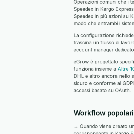
Operazioni comuni che i t
Speedex in Kargo Express, 
Speedex in più azioni su Kar
modo che entrambi i sistemi
La configurazione richiede
trascina un flusso di lavor
account manager dedicato c
eGrow è progettato specif
funziona insieme a
Altre 1
DHL e altro ancora nello s
sicuro e conforme al GDPR c
accessi basato su OAuth.
Workflow popolari
→ Quando viene creato un
corrispondente in Kargo E