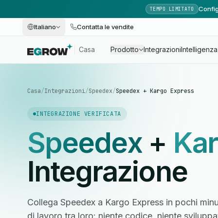
Config
TEMPO LIMITATO
Italiano
Contatta le vendite
Casa
Prodotto
Integrazioni
Intelligenza 
Casa
/
Integrazioni
/
Speedex
/
Speedex + Kargo Express
INTEGRAZIONE VERIFICATA
Speedex
+
Kar
Integrazione
Collega Speedex a Kargo Express in pochi minut
di lavoro tra loro: niente codice, niente svilupp