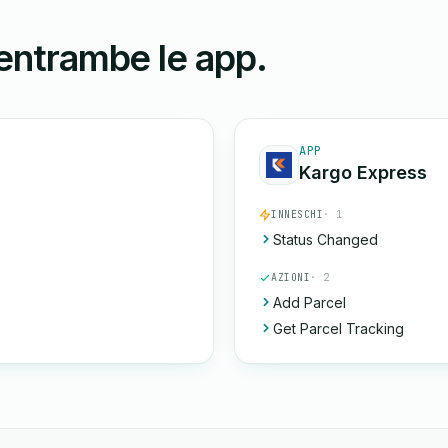
 entrambe le app.
APP
Kargo Express
INNESCHI
· 1
Status Changed
AZIONI
· 2
Add Parcel
Get Parcel Tracking