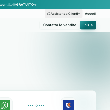
 team.
$149
GRATUITO
Assistenza Clienti
Accedi
Contatta le vendite
Inizia