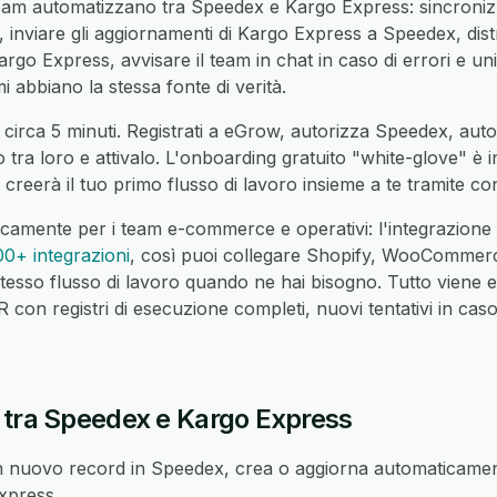
eam automatizzano tra Speedex e Kargo Express: sincronizz
inviare gli aggiornamenti di Kargo Express a Speedex, dist
go Express, avvisare il team in chat in caso di errori e unific
 abbiano la stessa fonte di verità.
 circa 5 minuti. Registrati a eGrow, autorizza Speedex, aut
o tra loro e attivalo. L'onboarding gratuito "white-glove" è 
reerà il tuo primo flusso di lavoro insieme a te tramite co
icamente per i team e-commerce e operativi: l'integrazio
00+ integrazioni
, così puoi collegare Shopify, WooCommer
tesso flusso di lavoro quando ne hai bisogno. Tutto viene 
on registri di esecuzione completi, nuovi tentativi in caso 
 tra Speedex e Kargo Express
 nuovo record in Speedex, crea o aggiorna automaticament
xpress.