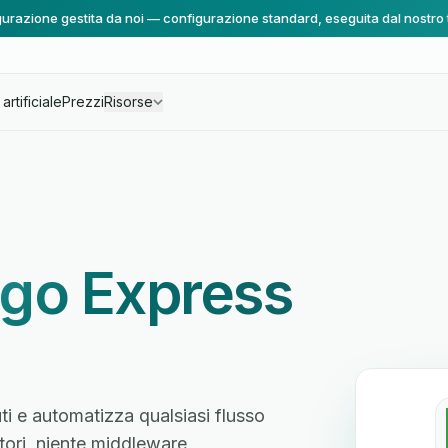
urazione gestita da noi — configurazione standard, eseguita dal nostro
artificiale
Prezzi
Risorse
go Express
i e automatizza qualsiasi flusso
atori, niente middleware