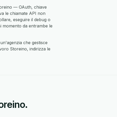
toreino — OAuth, chiave
rova le chiamate API non
llare, eseguire il debug o
iasi momento da entrambe le
un'agenzia che gestisce
voro Storeino, indirizza le
oreino.