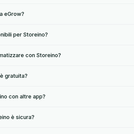
 a eGrow?
nibili per Storeino?
omatizzare con Storeino?
è gratuita?
no con altre app?
eino è sicura?