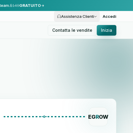
 team.
$149
GRATUITO
Assistenza Clienti
Accedi
Contatta le vendite
Inizia
EG
R
OW