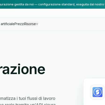
urazione gestita da noi — configurazione standard, eseguita dal nostro
artificiale
Prezzi
Risorse
razione
atizza i tuoi flussi di lavoro
po reale tramite un'API sicura,