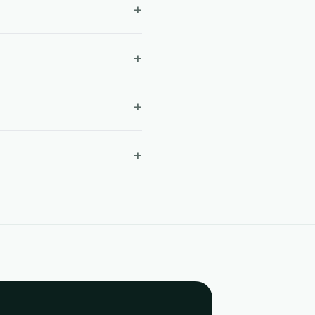
+
+
+
+