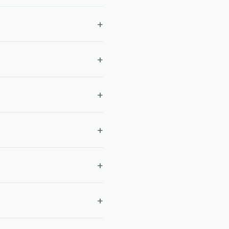
+
+
+
+
+
+