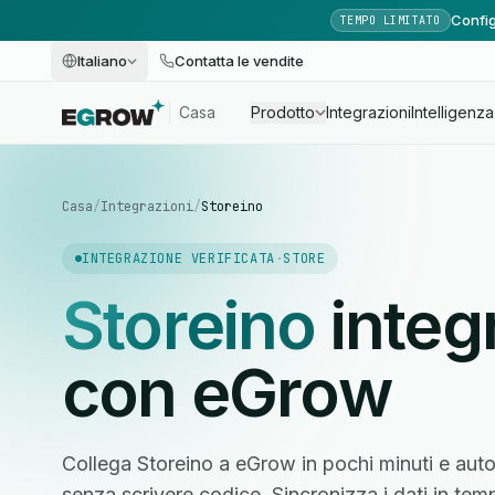
Config
TEMPO LIMITATO
Italiano
Contatta le vendite
Casa
Prodotto
Integrazioni
Intelligenza 
Casa
/
Integrazioni
/
Storeino
INTEGRAZIONE VERIFICATA
·
STORE
Storeino
integ
con eGrow
Collega Storeino a eGrow in pochi minuti e autom
senza scrivere codice. Sincronizza i dati in tem