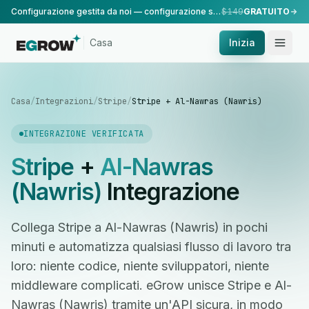
Configurazione gestita da noi — configurazione standard, eseguita dal nostro team.
$149
GRATUITO
Casa
Inizia
Casa
/
Integrazioni
/
Stripe
/
Stripe + Al-Nawras (Nawris)
INTEGRAZIONE VERIFICATA
Stripe
+
Al-Nawras
(Nawris)
Integrazione
Collega Stripe a Al-Nawras (Nawris) in pochi
minuti e automatizza qualsiasi flusso di lavoro tra
loro: niente codice, niente sviluppatori, niente
middleware complicati. eGrow unisce Stripe e Al-
Nawras (Nawris) tramite un'API sicura, in modo