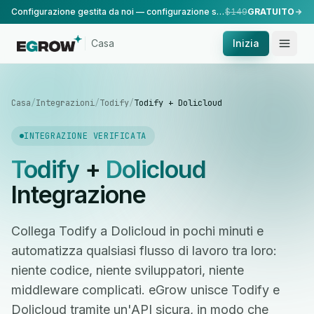
Configurazione gestita da noi — configurazione standard, eseguita dal nostro team.
$149
GRATUITO
Casa
Inizia
Casa
/
Integrazioni
/
Todify
/
Todify + Dolicloud
INTEGRAZIONE VERIFICATA
Todify
+
Dolicloud
Integrazione
Collega Todify a Dolicloud in pochi minuti e
automatizza qualsiasi flusso di lavoro tra loro:
niente codice, niente sviluppatori, niente
middleware complicati. eGrow unisce Todify e
Dolicloud tramite un'API sicura, in modo che