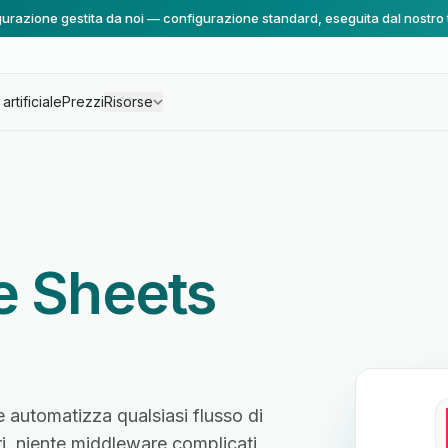
urazione gestita da noi — configurazione standard, eseguita dal nostro
artificiale
Prezzi
Risorse
e Sheets
e automatizza qualsiasi flusso di
ri, niente middleware complicati.