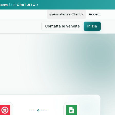
 team.
$149
GRATUITO
Assistenza Clienti
Accedi
Contatta le vendite
Inizia