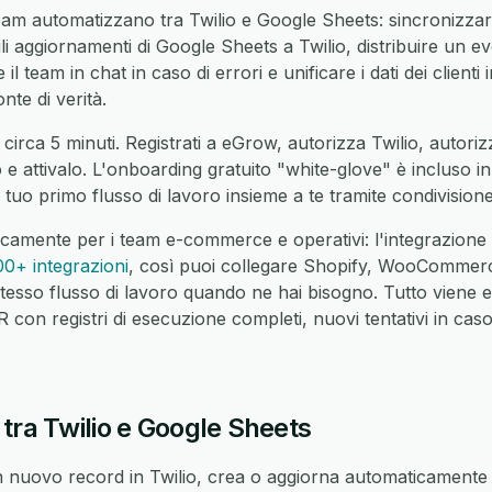
am automatizzano tra Twilio e Google Sheets: sincronizzare
li aggiornamenti di Google Sheets a Twilio, distribuire un eve
l team in chat in caso di errori e unificare i dati dei client
nte di verità.
circa 5 minuti. Registrati a eGrow, autorizza Twilio, autori
o e attivalo. L'onboarding gratuito "white-glove" è incluso 
 tuo primo flusso di lavoro insieme a te tramite condivisio
icamente per i team e-commerce e operativi: l'integrazione
00+ integrazioni
, così puoi collegare Shopify, WooCommer
tesso flusso di lavoro quando ne hai bisogno. Tutto viene 
on registri di esecuzione completi, nuovi tentativi in caso 
tra Twilio e Google Sheets
nuovo record in Twilio, crea o aggiorna automaticamente 