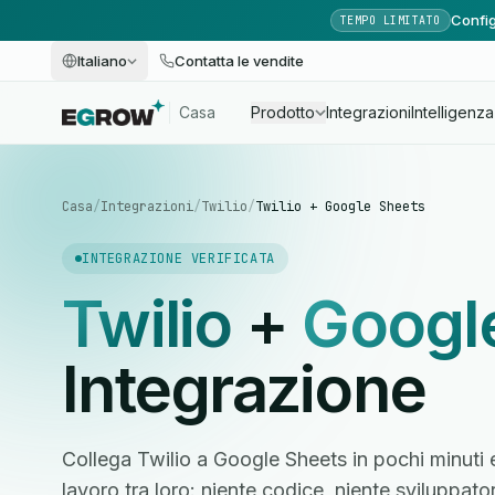
Config
TEMPO LIMITATO
Italiano
Contatta le vendite
Casa
Prodotto
Integrazioni
Intelligenza 
Casa
/
Integrazioni
/
Twilio
/
Twilio + Google Sheets
INTEGRAZIONE VERIFICATA
Twilio
+
Googl
Integrazione
Collega Twilio a Google Sheets in pochi minuti 
lavoro tra loro: niente codice, niente sviluppato