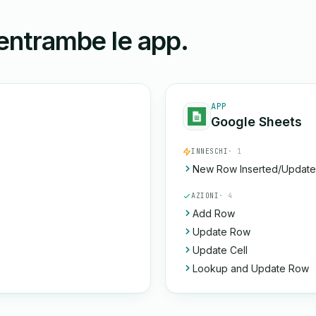
 entrambe le app.
APP
Google Sheets
INNESCHI
· 1
New Row Inserted/Updat
AZIONI
· 4
Add Row
Update Row
Update Cell
Lookup and Update Row