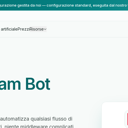
urazione gestita da noi — configurazione standard, eseguita dal nostro
artificiale
Prezzi
Risorse
ram Bot
automatizza qualsiasi flusso di
ri, niente middleware complicati.