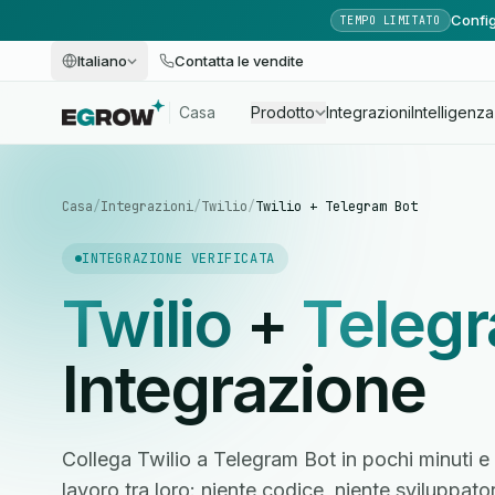
Config
TEMPO LIMITATO
Italiano
Contatta le vendite
Casa
Prodotto
Integrazioni
Intelligenza 
Casa
/
Integrazioni
/
Twilio
/
Twilio + Telegram Bot
INTEGRAZIONE VERIFICATA
Twilio
+
Teleg
Integrazione
Collega Twilio a Telegram Bot in pochi minuti e 
lavoro tra loro: niente codice, niente sviluppato