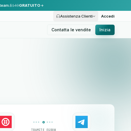
 team.
$149
GRATUITO
Assistenza Clienti
Accedi
Contatta le vendite
Inizia
TRAMITE EGROW