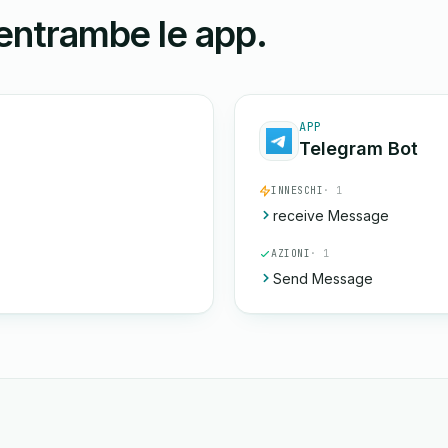
 entrambe le app.
APP
Telegram Bot
INNESCHI
· 1
receive Message
AZIONI
· 1
Send Message