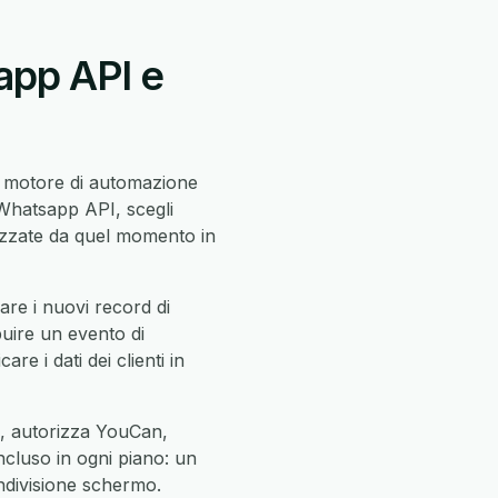
app API e
l motore di automazione
 Whatsapp API, scegli
zzate da quel momento in
re i nuovi record di
uire un evento di
re i dati dei clienti in
I, autorizza YouCan,
incluso in ogni piano: un
ndivisione schermo.