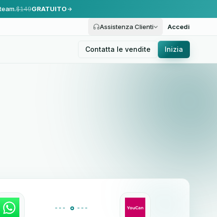
 team.
$149
GRATUITO
Assistenza Clienti
Accedi
Contatta le vendite
Inizia