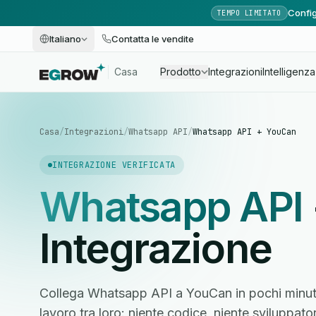
Config
TEMPO LIMITATO
Italiano
Contatta le vendite
Casa
Prodotto
Integrazioni
Intelligenza 
Casa
/
Integrazioni
/
Whatsapp API
/
Whatsapp API + YouCan
INTEGRAZIONE VERIFICATA
Whatsapp API
Integrazione
Collega Whatsapp API a YouCan in pochi minuti 
lavoro tra loro: niente codice, niente sviluppato