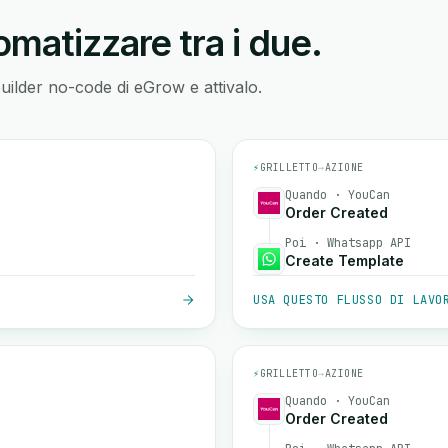
matizzare tra i due.
builder no-code di eGrow e attivalo.
⚡
GRILLETTO
→
AZIONE
Quando · YouCan
Order Created
Poi · Whatsapp API
Create Template
USA QUESTO FLUSSO DI LAVO
⚡
GRILLETTO
→
AZIONE
Quando · YouCan
Order Created