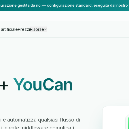
urazione gestita da noi — configurazione standard, eseguita dal nostro
artificiale
Prezzi
Risorse
+
YouCan
e automatizza qualsiasi flusso di
ri, niente middleware complicati.