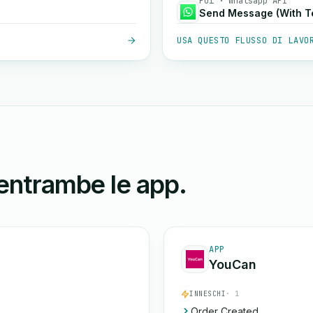
Poi · Whatsapp API
Send Message (With T
USA QUESTO FLUSSO DI LAVO
 entrambe le app.
APP
YouCan
INNESCHI
· 1
Order Created