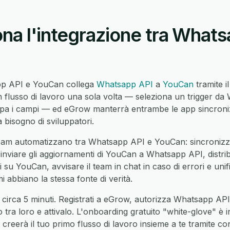
na l'integrazione tra Whats
app API e YouCan collega
Whatsapp API
a
YouCan
tramite i
flusso di lavoro una sola volta — seleziona un trigger da
pa i campi — ed eGrow manterrà entrambe le app sincroni
 bisogno di sviluppatori.
eam automatizzano tra Whatsapp API e YouCan: sincronizza
nviare gli aggiornamenti di YouCan a Whatsapp API, distrib
u YouCan, avvisare il team in chat in caso di errori e unifica
 abbiano la stessa fonte di verità.
 circa 5 minuti. Registrati a eGrow, autorizza Whatsapp AP
o tra loro e attivalo. L'onboarding gratuito "white-glove" è 
reerà il tuo primo flusso di lavoro insieme a te tramite co