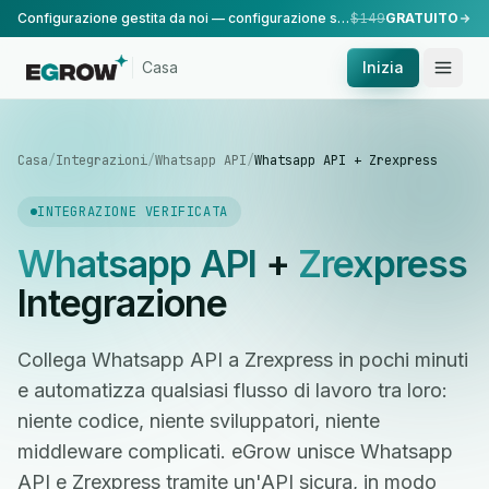
Configurazione gestita da noi — configurazione standard, eseguita dal nostro team.
$149
GRATUITO
Casa
Inizia
Casa
/
Integrazioni
/
Whatsapp API
/
Whatsapp API + Zrexpress
INTEGRAZIONE VERIFICATA
Whatsapp API
+
Zrexpress
Integrazione
Collega Whatsapp API a Zrexpress in pochi minuti
e automatizza qualsiasi flusso di lavoro tra loro:
niente codice, niente sviluppatori, niente
middleware complicati. eGrow unisce Whatsapp
API e Zrexpress tramite un'API sicura, in modo