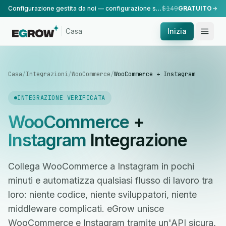
Configurazione gestita da noi — configurazione standard, eseguita dal nostro team.
$149
GRATUITO
Casa
Inizia
Casa
/
Integrazioni
/
WooCommerce
/
WooCommerce + Instagram
INTEGRAZIONE VERIFICATA
WooCommerce
+
Instagram
Integrazione
Collega WooCommerce a Instagram in pochi
minuti e automatizza qualsiasi flusso di lavoro tra
loro: niente codice, niente sviluppatori, niente
middleware complicati. eGrow unisce
WooCommerce e Instagram tramite un'API sicura,