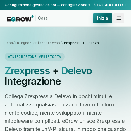
Configurazione gestita da noi — configurazione standard, eseguita dal nostro team.
$149
GRATUITO
Casa
Inizia
Casa
/
Integrazioni
/
Zrexpress
/
Zrexpress + Delevo
INTEGRAZIONE VERIFICATA
Zrexpress
+
Delevo
Integrazione
Collega Zrexpress a Delevo in pochi minuti e
automatizza qualsiasi flusso di lavoro tra loro:
niente codice, niente sviluppatori, niente
middleware complicati. eGrow unisce Zrexpress e
Delevo tramite un'API sicura, in modo che quando