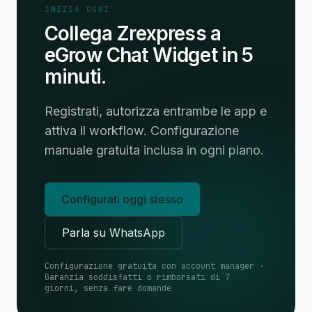
INIZIA OGGI
Collega Zrexpress a
eGrow Chat Widget in 5
minuti.
Registrati, autorizza entrambe le app e
attiva il workflow. Configurazione
manuale gratuita inclusa in ogni piano.
Configurati oggi stesso
Parla su WhatsApp
Configurazione gratuita con account manager ·
Garanzia soddisfatti o rimborsati di 7
giorni, senza fare domande