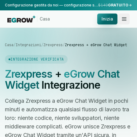
Configurazione gestita da noi — configurazione standard, eseguita dal nostro team.
$149
GRATUITO
Casa
Inizia
Casa
/
Integrazioni
/
Zrexpress
/
Zrexpress + eGrow Chat Widget
INTEGRAZIONE VERIFICATA
Zrexpress
+
eGrow Chat
Widget
Integrazione
Collega Zrexpress a eGrow Chat Widget in pochi
minuti e automatizza qualsiasi flusso di lavoro tra
loro: niente codice, niente sviluppatori, niente
middleware complicati. eGrow unisce Zrexpress e
eGrow Chat Widget tramite un'API sicura, in