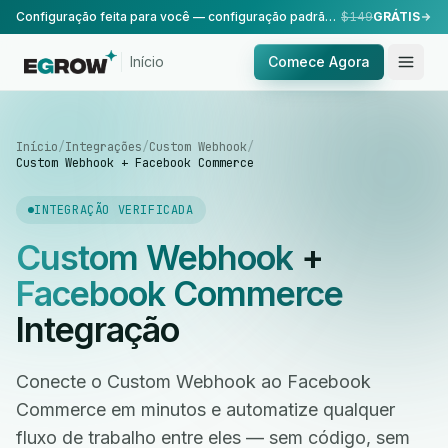
Configuração feita para você — configuração padrão, realizada pela nossa equipe.
$149
GRÁTIS
Início
Comece Agora
Início
/
Integrações
/
Custom Webhook
/
Custom Webhook + Facebook Commerce
INTEGRAÇÃO VERIFICADA
Custom Webhook
+
Facebook Commerce
Integração
Conecte o Custom Webhook ao Facebook
Commerce em minutos e automatize qualquer
fluxo de trabalho entre eles — sem código, sem