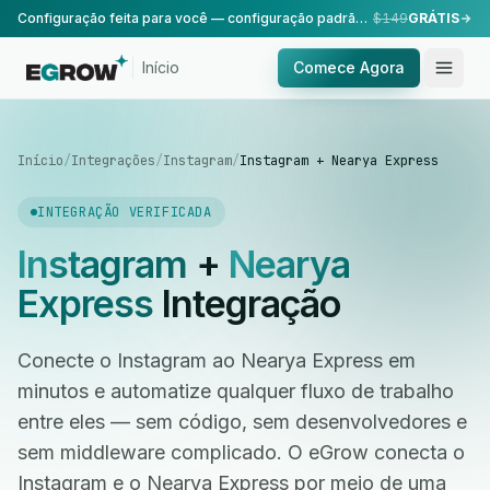
Configuração feita para você — configuração padrão, realizada pela nossa equipe.
$149
GRÁTIS
Início
Comece Agora
Início
/
Integrações
/
Instagram
/
Instagram + Nearya Express
INTEGRAÇÃO VERIFICADA
Instagram
+
Nearya
Express
Integração
Conecte o Instagram ao Nearya Express em
minutos e automatize qualquer fluxo de trabalho
entre eles — sem código, sem desenvolvedores e
sem middleware complicado. O eGrow conecta o
Instagram e o Nearya Express por meio de uma