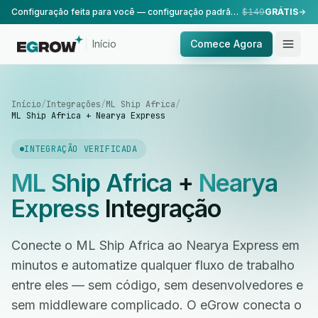
Configuração feita para você — configuração padrão, realizada pela nossa equipe.
$149
GRÁTIS
Início
Comece Agora
Início
/
Integrações
/
ML Ship Africa
/
ML Ship Africa + Nearya Express
INTEGRAÇÃO VERIFICADA
ML Ship Africa
+
Nearya
Express
Integração
Conecte o ML Ship Africa ao Nearya Express em
minutos e automatize qualquer fluxo de trabalho
entre eles — sem código, sem desenvolvedores e
sem middleware complicado. O eGrow conecta o