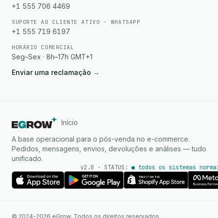
+1 555 706 4469
SUPORTE AO CLIENTE ATIVO · WHATSAPP
+1 555 719 6197
HORÁRIO COMERCIAL
Seg–Sex · 8h–17h GMT+1
Enviar uma reclamação
→
Início
A base operacional para o pós-venda no e-commerce.
Pedidos, mensagens, envios, devoluções e análises — tudo
unificado.
v2.0 · STATUS:
● todos os sistemas norma
Agente de IA
Respostas instantâneas no
© 2024-2026 eGrow. Todos os direitos reservados.