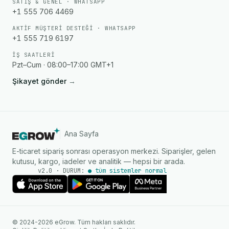
SATIŞ & GENEL · WHATSAPP
+1 555 706 4469
AKTIF MÜŞTERI DESTEĞI · WHATSAPP
+1 555 719 6197
İŞ SAATLERI
Pzt–Cum · 08:00–17:00 GMT+1
Şikayet gönder
→
Ana Sayfa
E-ticaret sipariş sonrası operasyon merkezi. Siparişler, gelen
kutusu, kargo, iadeler ve analitik — hepsi bir arada.
v2.0 · DURUM:
● tüm sistemler normal
AI Ajanı
WhatsApp üzerinden anında
© 2024-2026 eGrow. Tüm hakları saklıdır.
yanıtlar