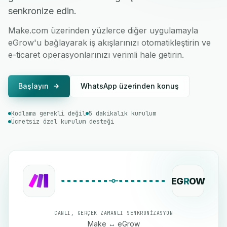
senkronize edin.
Make.com üzerinden yüzlerce diğer uygulamayla
eGrow'u bağlayarak iş akışlarınızı otomatikleştirin ve
e-ticaret operasyonlarınızı verimli hale getirin.
Başlayın
WhatsApp üzerinden konuş
Kodlama gerekli değil
5 dakikalık kurulum
Ücretsiz özel kurulum desteği
EG
R
OW
CANLI, GERÇEK ZAMANLI SENKRONIZASYON
Make ↔ eGrow