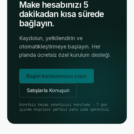
Make hesabınızı 5
dakikadan kısa sürede
bağlayın.
Kaydolun, yetkilendirin ve
otomatikleştirmeye başlayın. Her
planda ücretsiz özel kurulum desteği.
Bugün kurulumunuzu yapın
Satışlarla Konuşun
Ücretsiz hesap yöneticisi kurulumu · 7 gün
içinde koşulsuz şartsız para iade garantisi