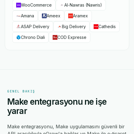
WooCommerce
Al-Nawras (Nawris)
Amana
Ameex
Aramex
ASAP Delivery
Big Delivery
Cathedis
Chrono Diali
COD Expresse
GENEL BAKIŞ
Make entegrasyonu ne işe
yarar
Make entegrasyonu, Make uygulamasını güvenli bir
API aracılığıyla eGrow'a bağlar ve Make ile e-ticaret