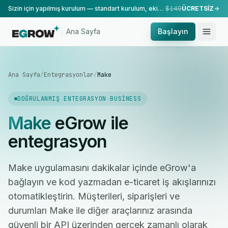
Sizin için yapılmış kurulum — standart kurulum, ekibimiz tarafından yapılır.
$149
ÜCRETSİZ
Ana Sayfa
Başlayın
Ana Sayfa
/
Entegrasyonlar
/
Make
DOĞRULANMIŞ ENTEGRASYON
·
BUSINESS
Make
eGrow ile
entegrasyon
Make uygulamasını dakikalar içinde eGrow'a
bağlayın ve kod yazmadan e-ticaret iş akışlarınızı
otomatikleştirin. Müşterileri, siparişleri ve
durumları Make ile diğer araçlarınız arasında
güvenli bir API üzerinden gerçek zamanlı olarak