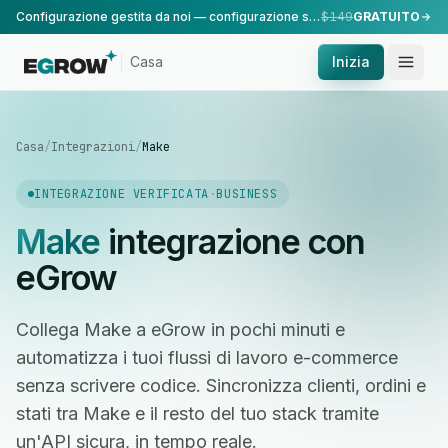
Configurazione gestita da noi — configurazione standard, eseguita dal nostro team.
$149
GRATUITO
Casa
Inizia
Casa
/
Integrazioni
/
Make
INTEGRAZIONE VERIFICATA
·
BUSINESS
Make
integrazione con
eGrow
Collega Make a eGrow in pochi minuti e
automatizza i tuoi flussi di lavoro e-commerce
senza scrivere codice. Sincronizza clienti, ordini e
stati tra Make e il resto del tuo stack tramite
un'API sicura, in tempo reale.