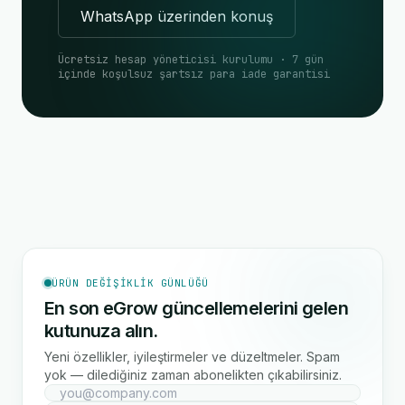
WhatsApp üzerinden konuş
Ücretsiz hesap yöneticisi kurulumu · 7 gün
içinde koşulsuz şartsız para iade garantisi
ÜRÜN DEĞIŞIKLIK GÜNLÜĞÜ
En son eGrow güncellemelerini gelen
kutunuza alın.
Yeni özellikler, iyileştirmeler ve düzeltmeler. Spam
yok — dilediğiniz zaman abonelikten çıkabilirsiniz.