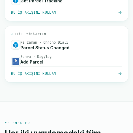
Get Parcel Tracking
BU IŞ AKIŞINI KULLAN
⚡
TETIKLEYICI
→
EYLEM
Ne zaman · Chrono Diali
Parcel Status Changed
Sonra · Digylog
Add Parcel
BU IŞ AKIŞINI KULLAN
YETENEKLER