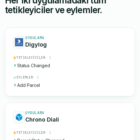
Her iki uygulamadaki tüm
tetikleyiciler ve eylemler.
UYGULAMA
Digylog
TETIKLEYICILER
· 1
Status Changed
EYLEMLER
· 1
Add Parcel
UYGULAMA
Chrono Diali
TETIKLEYICILER
· 1