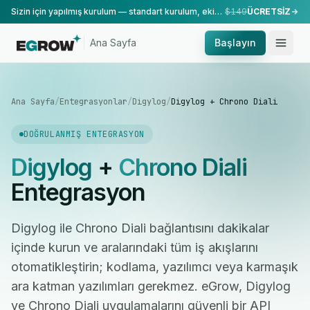
Sizin için yapılmış kurulum — standart kurulum, ekibimiz tarafından yapılır.
$149
ÜCRETSİZ
Ana Sayfa
Başlayın
Ana Sayfa
/
Entegrasyonlar
/
Digylog
/
Digylog + Chrono Diali
DOĞRULANMIŞ ENTEGRASYON
Digylog
+
Chrono Diali
Entegrasyon
Digylog ile Chrono Diali bağlantısını dakikalar
içinde kurun ve aralarındaki tüm iş akışlarını
otomatikleştirin; kodlama, yazılımcı veya karmaşık
ara katman yazılımları gerekmez. eGrow, Digylog
ve Chrono Diali uygulamalarını güvenli bir API