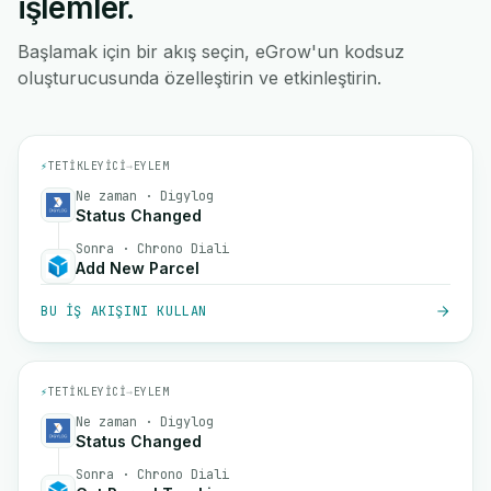
işlemler.
Başlamak için bir akış seçin, eGrow'un kodsuz
oluşturucusunda özelleştirin ve etkinleştirin.
⚡
TETIKLEYICI
→
EYLEM
Ne zaman · Digylog
Status Changed
Sonra · Chrono Diali
Add New Parcel
BU IŞ AKIŞINI KULLAN
⚡
TETIKLEYICI
→
EYLEM
Ne zaman · Digylog
Status Changed
Sonra · Chrono Diali