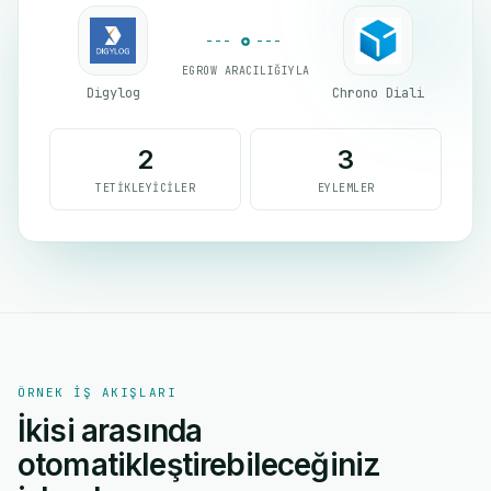
EGROW ARACILIĞIYLA
Digylog
Chrono Diali
2
3
TETIKLEYICILER
EYLEMLER
ÖRNEK IŞ AKIŞLARI
İkisi arasında
otomatikleştirebileceğiniz