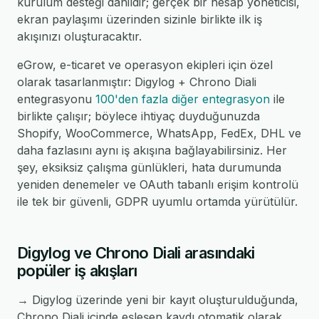
kurulum desteği dahildir; gerçek bir hesap yöneticisi,
ekran paylaşımı üzerinden sizinle birlikte ilk iş
akışınızı oluşturacaktır.
eGrow, e-ticaret ve operasyon ekipleri için özel
olarak tasarlanmıştır: Digylog + Chrono Diali
entegrasyonu
100'den fazla diğer entegrasyon
ile
birlikte çalışır; böylece ihtiyaç duyduğunuzda
Shopify, WooCommerce, WhatsApp, FedEx, DHL ve
daha fazlasını aynı iş akışına bağlayabilirsiniz. Her
şey, eksiksiz çalışma günlükleri, hata durumunda
yeniden denemeler ve OAuth tabanlı erişim kontrolü
ile tek bir güvenli, GDPR uyumlu ortamda yürütülür.
Digylog ve Chrono Diali arasındaki
popüler iş akışları
→ Digylog üzerinde yeni bir kayıt oluşturulduğunda,
Chrono Diali içinde eşleşen kaydı otomatik olarak