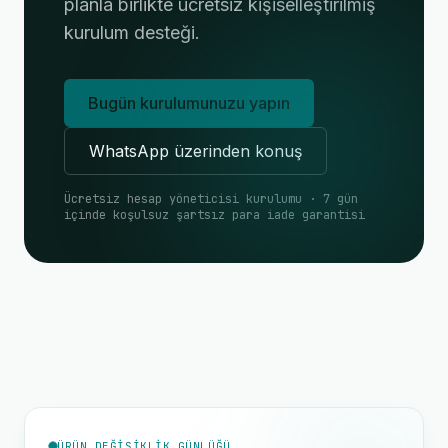
planla birlikte ücretsiz kişiselleştirilmiş
kurulum desteği.
Bugün kurulumunuzu yapın
WhatsApp üzerinden konuş
Ücretsiz hesap yöneticisi kurulumu · 7 gün
içinde koşulsuz şartsız para iade garantisi
ÜRÜN DEĞIŞIKLIK GÜNLÜĞÜ