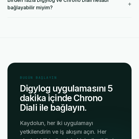
Birden fazla Digylog ve Chrono Diali hesabı
+
bağlayabilir miyim?
BUGÜN BAŞLAYIN
Digylog uygulamasını 5
dakika içinde Chrono
Diali ile bağlayın.
Kaydolun, her iki uygulamayı
yetkilendirin ve iş akışını açın. Her