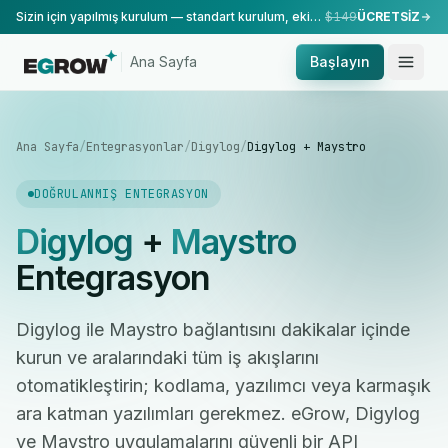
Sizin için yapılmış kurulum — standart kurulum, ekibimiz tarafından yapılır.
$149
ÜCRETSİZ
Ana Sayfa
Başlayın
Ana Sayfa
/
Entegrasyonlar
/
Digylog
/
Digylog + Maystro
DOĞRULANMIŞ ENTEGRASYON
Digylog
+
Maystro
Entegrasyon
Digylog ile Maystro bağlantısını dakikalar içinde
kurun ve aralarındaki tüm iş akışlarını
otomatikleştirin; kodlama, yazılımcı veya karmaşık
ara katman yazılımları gerekmez. eGrow, Digylog
ve Maystro uygulamalarını güvenli bir API