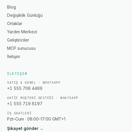
Blog
Değişiklik Günlüğü
Ortaklar
Yardım Merkezi
Geliştiriciler
MCP sunucusu
İletişim
İLETIŞIM
SATIŞ & GENEL · WHATSAPP
+1 555 706 4469
AKTIF MÜŞTERI DESTEĞI · WHATSAPP
+1 555 719 6197
İŞ SAATLERI
Pzt–Cum · 08:00–17:00 GMT+1
Şikayet gönder
→