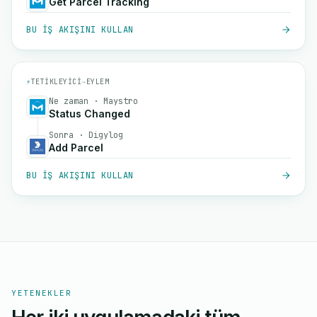
Get Parcel Tracking
BU IŞ AKIŞINI KULLAN
⚡
TETIKLEYICI
→
EYLEM
Ne zaman · Maystro
Status Changed
Sonra · Digylog
Add Parcel
BU IŞ AKIŞINI KULLAN
YETENEKLER