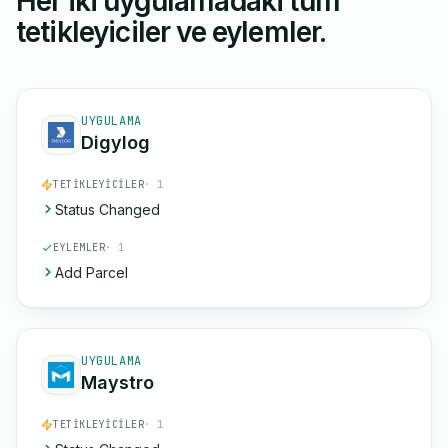
Her iki uygulamadaki tüm
tetikleyiciler ve eylemler.
UYGULAMA
Digylog
TETIKLEYICILER
· 1
Status Changed
EYLEMLER
· 1
Add Parcel
UYGULAMA
Maystro
TETIKLEYICILER
· 1