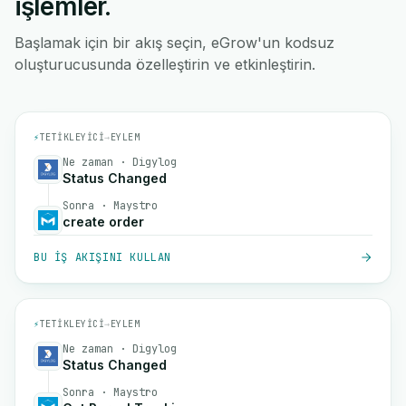
işlemler.
Başlamak için bir akış seçin, eGrow'un kodsuz
oluşturucusunda özelleştirin ve etkinleştirin.
⚡
TETIKLEYICI
→
EYLEM
Ne zaman · Digylog
Status Changed
Sonra · Maystro
create order
BU IŞ AKIŞINI KULLAN
⚡
TETIKLEYICI
→
EYLEM
Ne zaman · Digylog
Status Changed
Sonra · Maystro