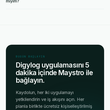
miyim?
BUGÜN BAŞLAYIN
Digylog uygulamasını 5
dakika içinde Maystro ile
bağlayın.
Kaydolun, her iki uygulamayı
yetkilendirin ve iş akışını açın. Her
planla birlikte ücretsiz kişiselleştirilmiş