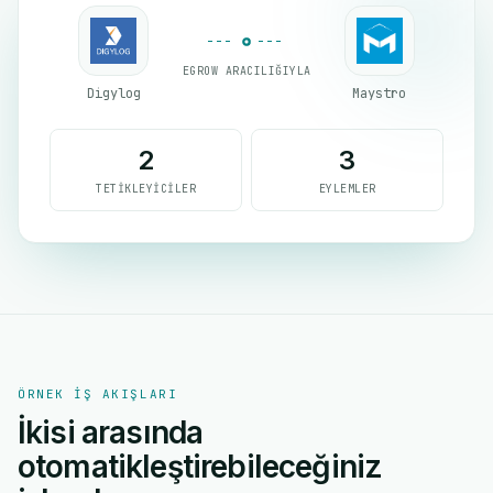
EGROW ARACILIĞIYLA
Digylog
Maystro
2
3
TETIKLEYICILER
EYLEMLER
ÖRNEK IŞ AKIŞLARI
İkisi arasında
otomatikleştirebileceğiniz