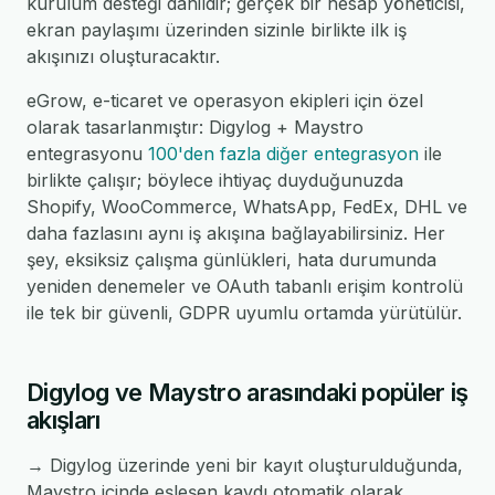
kurulum desteği dahildir; gerçek bir hesap yöneticisi,
ekran paylaşımı üzerinden sizinle birlikte ilk iş
akışınızı oluşturacaktır.
eGrow, e-ticaret ve operasyon ekipleri için özel
olarak tasarlanmıştır: Digylog + Maystro
entegrasyonu
100'den fazla diğer entegrasyon
ile
birlikte çalışır; böylece ihtiyaç duyduğunuzda
Shopify, WooCommerce, WhatsApp, FedEx, DHL ve
daha fazlasını aynı iş akışına bağlayabilirsiniz. Her
şey, eksiksiz çalışma günlükleri, hata durumunda
yeniden denemeler ve OAuth tabanlı erişim kontrolü
ile tek bir güvenli, GDPR uyumlu ortamda yürütülür.
Digylog ve Maystro arasındaki popüler iş
akışları
→ Digylog üzerinde yeni bir kayıt oluşturulduğunda,
Maystro içinde eşleşen kaydı otomatik olarak