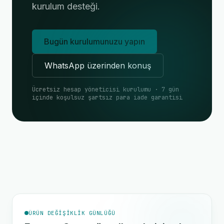
kurulum desteği.
Bugün kurulumunuzu yapın
WhatsApp üzerinden konuş
Ücretsiz hesap yöneticisi kurulumu · 7 gün
içinde koşulsuz şartsız para iade garantisi
ÜRÜN DEĞIŞIKLIK GÜNLÜĞÜ