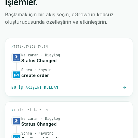
işlemler.
Başlamak için bir akış seçin, eGrow'un kodsuz
oluşturucusunda özelleştirin ve etkinleştirin.
⚡
TETIKLEYICI
→
EYLEM
Ne zaman · Digylog
Status Changed
Sonra · Maystro
create order
BU IŞ AKIŞINI KULLAN
⚡
TETIKLEYICI
→
EYLEM
Ne zaman · Digylog
Status Changed
Sonra · Maystro