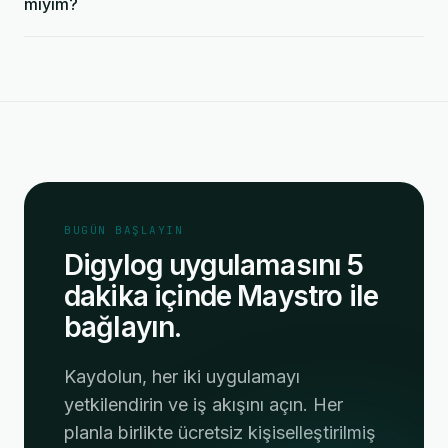
miyim?
BUGÜN BAŞLAYIN
Digylog uygulamasını 5
dakika içinde Maystro ile
bağlayın.
Kaydolun, her iki uygulamayı
yetkilendirin ve iş akışını açın. Her
planla birlikte ücretsiz kişiselleştirilmiş