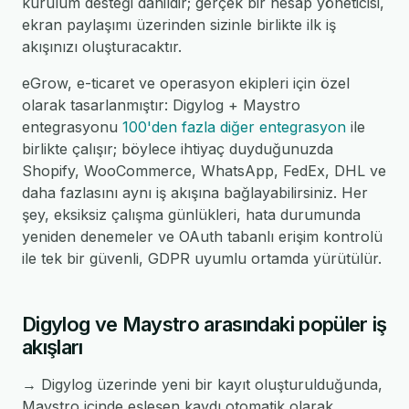
kurulum desteği dahildir; gerçek bir hesap yöneticisi,
ekran paylaşımı üzerinden sizinle birlikte ilk iş
akışınızı oluşturacaktır.
eGrow, e-ticaret ve operasyon ekipleri için özel
olarak tasarlanmıştır: Digylog + Maystro
entegrasyonu
100'den fazla diğer entegrasyon
ile
birlikte çalışır; böylece ihtiyaç duyduğunuzda
Shopify, WooCommerce, WhatsApp, FedEx, DHL ve
daha fazlasını aynı iş akışına bağlayabilirsiniz. Her
şey, eksiksiz çalışma günlükleri, hata durumunda
yeniden denemeler ve OAuth tabanlı erişim kontrolü
ile tek bir güvenli, GDPR uyumlu ortamda yürütülür.
Digylog ve Maystro arasındaki popüler iş
akışları
→ Digylog üzerinde yeni bir kayıt oluşturulduğunda,
Maystro içinde eşleşen kaydı otomatik olarak