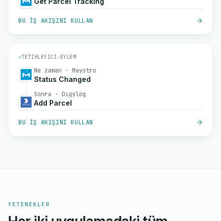
Get Parcel Tracking
BU IŞ AKIŞINI KULLAN
⚡
TETIKLEYICI
→
EYLEM
Ne zaman · Maystro
Status Changed
Sonra · Digylog
Add Parcel
BU IŞ AKIŞINI KULLAN
YETENEKLER