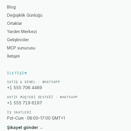
Blog
Değişiklik Günlüğü
Ortaklar
Yardım Merkezi
Geliştiriciler
MCP sunucusu
İletişim
İLETIŞIM
SATIŞ & GENEL · WHATSAPP
+1 555 706 4469
AKTIF MÜŞTERI DESTEĞI · WHATSAPP
+1 555 719 6197
İŞ SAATLERI
Pzt–Cum · 08:00–17:00 GMT+1
Şikayet gönder
→