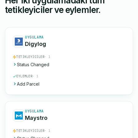
Her iki uygulamadaki tüm
tetikleyiciler ve eylemler.
UYGULAMA
Digylog
TETIKLEYICILER
· 1
Status Changed
EYLEMLER
· 1
Add Parcel
UYGULAMA
Maystro
TETIKLEYICILER
· 1