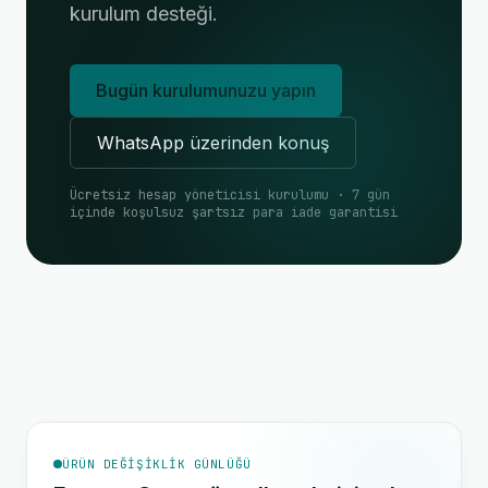
kurulum desteği.
Bugün kurulumunuzu yapın
WhatsApp üzerinden konuş
Ücretsiz hesap yöneticisi kurulumu · 7 gün
içinde koşulsuz şartsız para iade garantisi
ÜRÜN DEĞIŞIKLIK GÜNLÜĞÜ