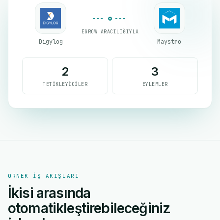
EGROW ARACILIĞIYLA
Digylog
Maystro
2
3
TETIKLEYICILER
EYLEMLER
ÖRNEK IŞ AKIŞLARI
İkisi arasında
otomatikleştirebileceğiniz