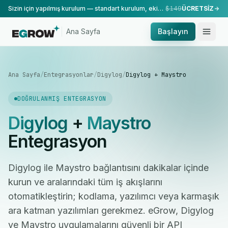
Sizin için yapılmış kurulum — standart kurulum, ekibimiz tarafından yapılır.
$149
ÜCRETSİZ
Ana Sayfa
Başlayın
Ana Sayfa
/
Entegrasyonlar
/
Digylog
/
Digylog + Maystro
DOĞRULANMIŞ ENTEGRASYON
Digylog
+
Maystro
Entegrasyon
Digylog ile Maystro bağlantısını dakikalar içinde
kurun ve aralarındaki tüm iş akışlarını
otomatikleştirin; kodlama, yazılımcı veya karmaşık
ara katman yazılımları gerekmez. eGrow, Digylog
ve Maystro uygulamalarını güvenli bir API